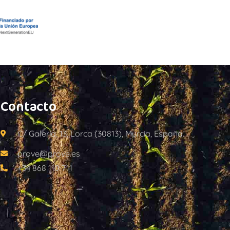
Contacto
C/ Galería, 13, Lorca (30813), Murcia, España.
prove@prove.es
+34 868 110 711