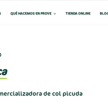
S
QUÉ HACEMOS EN PROVE
TIENDA ONLINE
BLO
®
ca
mercializadora de col picuda