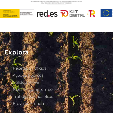
Explora
Recetas y noticias
Ayudas Públicas
Calidad Prove
Nuestro compromiso
Trabaja con nosotros
Prove en Francia