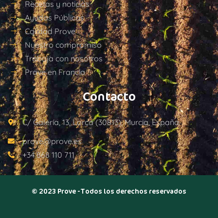
Recetas y noticias
Ayudas Públicas
Calidad Prove
Nuestro compromiso
Trabaja con nosotros
Prove en Francia
Contacto
C/ Galería, 13, Lorca (30813), Murcia, España.
prove@prove.es
+34 868 110 711
© 2023 Prove -Todos los derechos reservados