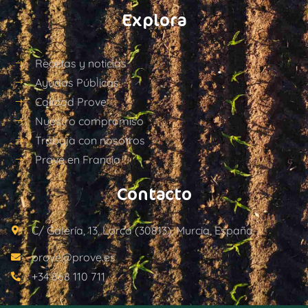
Explora
Recetas y noticias
Ayudas Públicas
Calidad Prove
Nuestro compromiso
Trabaja con nosotros
Prove en Francia
Contacto
C/ Galería, 13, Lorca (30813), Murcia, España.
prove@prove.es
+34 868 110 711