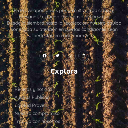
En Prove apostamos por un cultivo tradicional y
artesanal, cuidando cada paso del proceso.
Desde la siembra hasta la recolección, nuestro equipo
pone toda su atención en que las condiciones sean
perfectas en cada momento.
Explora
Recetas y noticias
Ayudas Públicas
Calidad Prove
Nuestro compromiso
Trabaja con nosotros