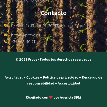
Prove en Francia
Contacto
C/ Galería, 13, Lorca (30813), Murcia, España.
prove@prove.es
+34 868 110 711
© 2023 Prove -Todos los derechos reservados
Aviso legal
–
Cookies
–
Política de privacidad
–
Descargo de
responsabilidad
–
Accesibilidad
Diseñado con
por Agencia SPM